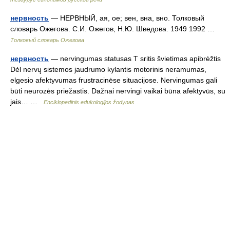
нервность
— НЕРВНЫЙ, ая, ое; вен, вна, вно. Толковый
словарь Ожегова. С.И. Ожегов, Н.Ю. Шведова. 1949 1992 …
Толковый словарь Ожегова
нервность
— nervingumas statusas T sritis švietimas apibrėžtis
Dėl nervų sistemos jaudrumo kylantis motorinis neramumas,
elgesio afektyvumas frustracinėse situacijose. Nervingumas gali
būti neurozės priežastis. Dažnai nervingi vaikai būna afektyvūs, su
jais… …
Enciklopedinis edukologijos žodynas