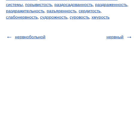
системы
,
порывистость
,
раздосадованность
,
раздраженность
,
раздражительность
,
разъяренность
,
сердитость
,
слабонервность
,
судорожность
,
суровость
,
хмурость
нервнобольной
нервный