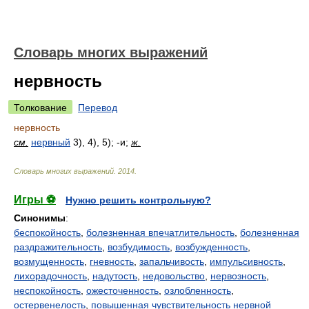
Словарь многих выражений
нервность
Толкование
Перевод
нервность
см.
нервный
3), 4), 5); -и;
ж.
Словарь многих выражений
.
2014
.
Игры ⚽
Нужно решить контрольную?
Синонимы
:
беспокойность
,
болезненная впечатлительность
,
болезненная
раздражительность
,
возбудимость
,
возбужденность
,
возмущенность
,
гневность
,
запальчивость
,
импульсивность
,
лихорадочность
,
надутость
,
недовольство
,
нервозность
,
неспокойность
,
ожесточенность
,
озлобленность
,
остервенелость
,
повышенная чувствительность нервной