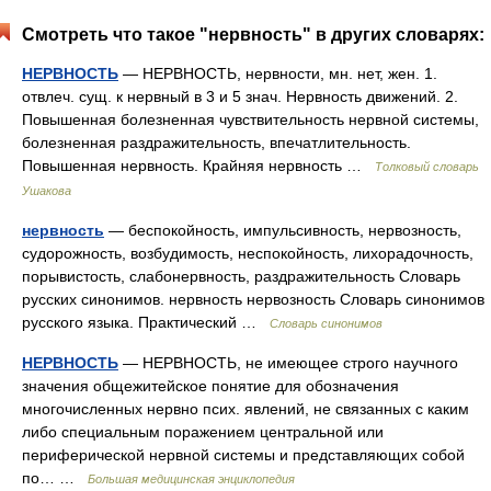
Смотреть что такое "нервность" в других словарях:
НЕРВНОСТЬ
— НЕРВНОСТЬ, нервности, мн. нет, жен. 1.
отвлеч. сущ. к нервный в 3 и 5 знач. Нервность движений. 2.
Повышенная болезненная чувствительность нервной системы,
болезненная раздражительность, впечатлительность.
Повышенная нервность. Крайняя нервность …
Толковый словарь
Ушакова
нервность
— беспокойность, импульсивность, нервозность,
судорожность, возбудимость, неспокойность, лихорадочность,
порывистость, слабонервность, раздражительность Словарь
русских синонимов. нервность нервозность Словарь синонимов
русского языка. Практический …
Словарь синонимов
НЕРВНОСТЬ
— НЕРВНОСТЬ, не имеющее строго научного
значения общежитейское понятие для обозначения
многочисленных нервно псих. явлений, не связанных с каким
либо специальным поражением центральной или
периферической нервной системы и представляющих собой
по… …
Большая медицинская энциклопедия