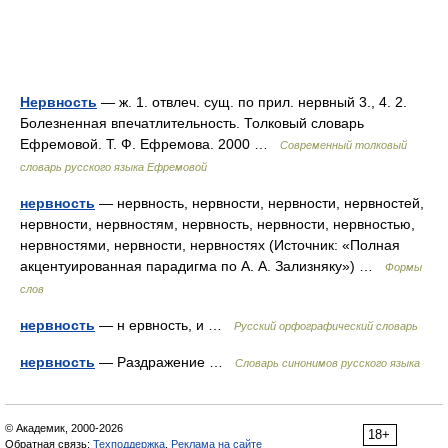
Нервность
— ж. 1. отвлеч. сущ. по прил. нервный 3., 4. 2.
Болезненная впечатлительность. Толковый словарь
Ефремовой. Т. Ф. Ефремова. 2000 …
Современный толковый
словарь русского языка Ефремовой
нервность
— нервность, нервности, нервности, нервностей,
нервности, нервностям, нервность, нервности, нервностью,
нервностями, нервности, нервностях (Источник: «Полная
акцентуированная парадигма по А. А. Зализняку») …
Формы
слов
нервность
— н ервность, и …
Русский орфографический словарь
нервность
— Раздражение …
Словарь синонимов русского языка
© Академик, 2000-2026
18+
Обратная связь:
Техподдержка
,
Реклама на сайте